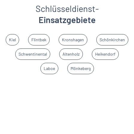
Schlüsseldienst-
Einsatzgebiete
Kiel
Flintbek
Kronshagen
Schönkirchen
Schwentinental
Altenholz
Heikendorf
Laboe
Mönkeberg